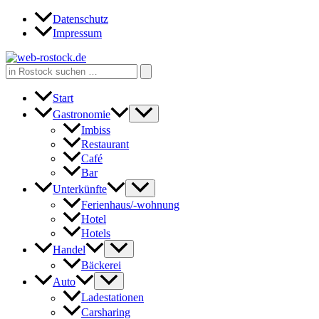
Zum
Datenschutz
Inhalt
Impressum
springen
Search
for:
Start
Gastronomie
Imbiss
Restaurant
Café
Bar
Unterkünfte
Ferienhaus/-wohnung
Hotel
Hotels
Handel
Bäckerei
Auto
Ladestationen
Carsharing