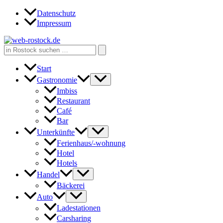
Zum
Datenschutz
Inhalt
Impressum
springen
Search
for:
Start
Gastronomie
Imbiss
Restaurant
Café
Bar
Unterkünfte
Ferienhaus/-wohnung
Hotel
Hotels
Handel
Bäckerei
Auto
Ladestationen
Carsharing