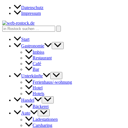
Zum
Datenschutz
Inhalt
Impressum
springen
Search
for:
Start
Gastronomie
Imbiss
Restaurant
Café
Bar
Unterkünfte
Ferienhaus/-wohnung
Hotel
Hotels
Handel
Bäckerei
Auto
Ladestationen
Carsharing