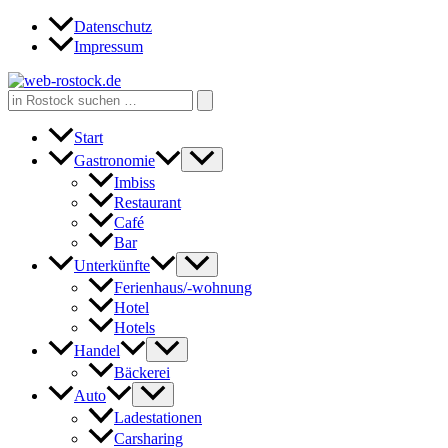
Zum
Datenschutz
Inhalt
Impressum
springen
Search
for:
Start
Gastronomie
Imbiss
Restaurant
Café
Bar
Unterkünfte
Ferienhaus/-wohnung
Hotel
Hotels
Handel
Bäckerei
Auto
Ladestationen
Carsharing