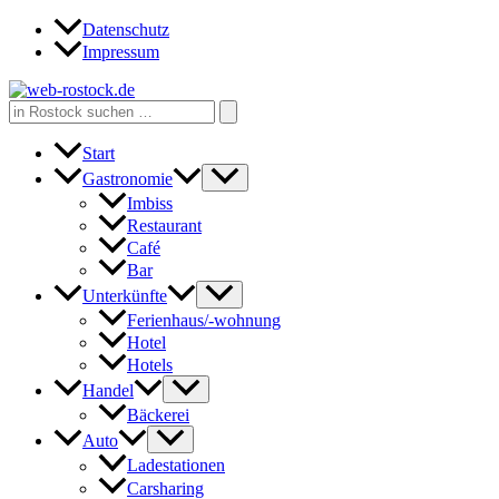
Zum
Datenschutz
Inhalt
Impressum
springen
Search
for:
Start
Gastronomie
Imbiss
Restaurant
Café
Bar
Unterkünfte
Ferienhaus/-wohnung
Hotel
Hotels
Handel
Bäckerei
Auto
Ladestationen
Carsharing