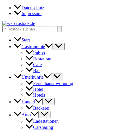
Zum
Datenschutz
Inhalt
Impressum
springen
Search
for:
Start
Gastronomie
Imbiss
Restaurant
Café
Bar
Unterkünfte
Ferienhaus/-wohnung
Hotel
Hotels
Handel
Bäckerei
Auto
Ladestationen
Carsharing