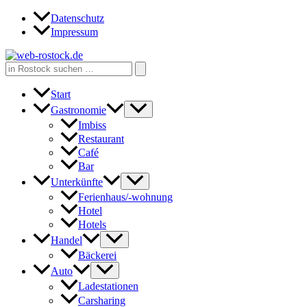
Zum
Datenschutz
Inhalt
Impressum
springen
Search
for:
Start
Gastronomie
Imbiss
Restaurant
Café
Bar
Unterkünfte
Ferienhaus/-wohnung
Hotel
Hotels
Handel
Bäckerei
Auto
Ladestationen
Carsharing