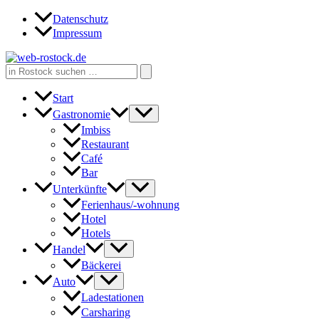
Zum
Datenschutz
Inhalt
Impressum
springen
Search
for:
Start
Gastronomie
Imbiss
Restaurant
Café
Bar
Unterkünfte
Ferienhaus/-wohnung
Hotel
Hotels
Handel
Bäckerei
Auto
Ladestationen
Carsharing