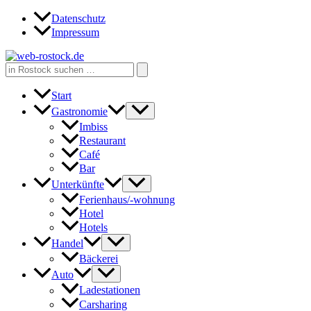
Zum
Datenschutz
Inhalt
Impressum
springen
Search
for:
Start
Gastronomie
Imbiss
Restaurant
Café
Bar
Unterkünfte
Ferienhaus/-wohnung
Hotel
Hotels
Handel
Bäckerei
Auto
Ladestationen
Carsharing