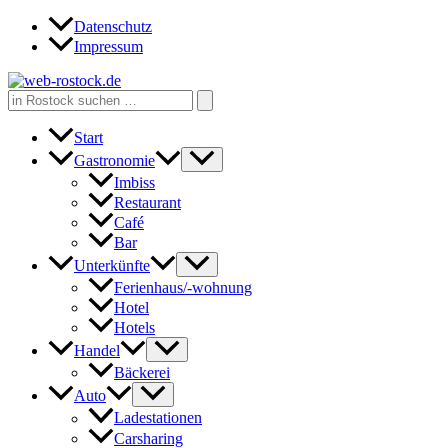
Zum
Datenschutz
Inhalt
Impressum
springen
Search
for:
Start
Gastronomie
Imbiss
Restaurant
Café
Bar
Unterkünfte
Ferienhaus/-wohnung
Hotel
Hotels
Handel
Bäckerei
Auto
Ladestationen
Carsharing