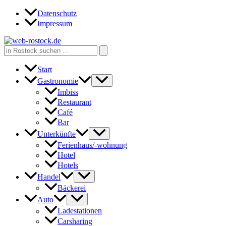
Zum
Datenschutz
Inhalt
Impressum
springen
Search
for:
Start
Gastronomie
Imbiss
Restaurant
Café
Bar
Unterkünfte
Ferienhaus/-wohnung
Hotel
Hotels
Handel
Bäckerei
Auto
Ladestationen
Carsharing