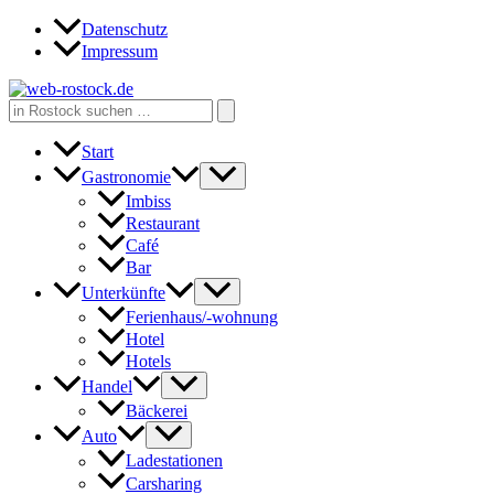
Zum
Datenschutz
Inhalt
Impressum
springen
Search
for:
Start
Gastronomie
Imbiss
Restaurant
Café
Bar
Unterkünfte
Ferienhaus/-wohnung
Hotel
Hotels
Handel
Bäckerei
Auto
Ladestationen
Carsharing