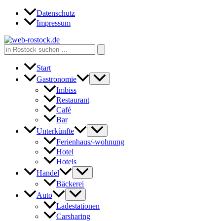
Zum
Datenschutz
Inhalt
Impressum
springen
Search
for:
Start
Gastronomie
Imbiss
Restaurant
Café
Bar
Unterkünfte
Ferienhaus/-wohnung
Hotel
Hotels
Handel
Bäckerei
Auto
Ladestationen
Carsharing