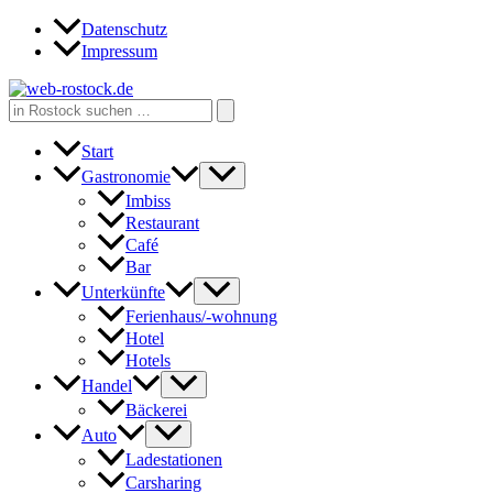
Zum
Datenschutz
Inhalt
Impressum
springen
Search
for:
Start
Gastronomie
Imbiss
Restaurant
Café
Bar
Unterkünfte
Ferienhaus/-wohnung
Hotel
Hotels
Handel
Bäckerei
Auto
Ladestationen
Carsharing