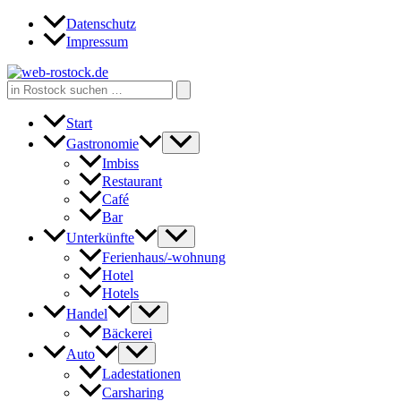
Zum
Datenschutz
Inhalt
Impressum
springen
Search
for:
Start
Gastronomie
Imbiss
Restaurant
Café
Bar
Unterkünfte
Ferienhaus/-wohnung
Hotel
Hotels
Handel
Bäckerei
Auto
Ladestationen
Carsharing