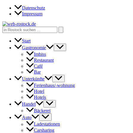
Zum
Datenschutz
Inhalt
Impressum
springen
Search
for:
Start
Gastronomie
Imbiss
Restaurant
Café
Bar
Unterkünfte
Ferienhaus/-wohnung
Hotel
Hotels
Handel
Bäckerei
Auto
Ladestationen
Carsharing