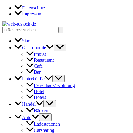
Zum
Datenschutz
Inhalt
Impressum
springen
Search
for:
Start
Gastronomie
Imbiss
Restaurant
Café
Bar
Unterkünfte
Ferienhaus/-wohnung
Hotel
Hotels
Handel
Bäckerei
Auto
Ladestationen
Carsharing