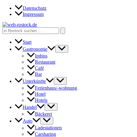
Zum
Datenschutz
Inhalt
Impressum
springen
Search
for:
Start
Gastronomie
Imbiss
Restaurant
Café
Bar
Unterkünfte
Ferienhaus/-wohnung
Hotel
Hotels
Handel
Bäckerei
Auto
Ladestationen
Carsharing