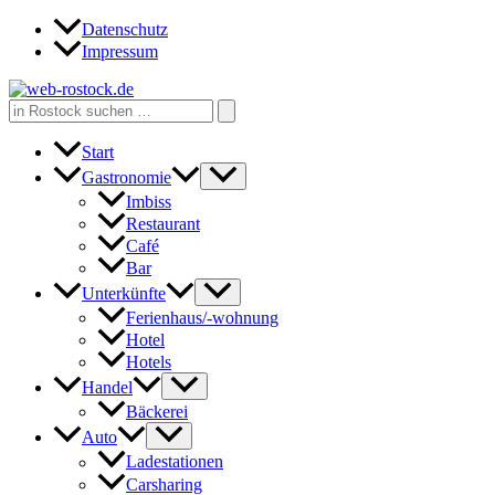
Zum
Datenschutz
Inhalt
Impressum
springen
Search
for:
Start
Gastronomie
Imbiss
Restaurant
Café
Bar
Unterkünfte
Ferienhaus/-wohnung
Hotel
Hotels
Handel
Bäckerei
Auto
Ladestationen
Carsharing