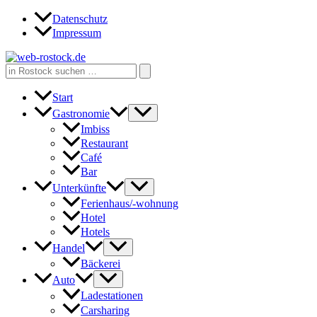
Zum
Datenschutz
Inhalt
Impressum
springen
Search
for:
Start
Gastronomie
Imbiss
Restaurant
Café
Bar
Unterkünfte
Ferienhaus/-wohnung
Hotel
Hotels
Handel
Bäckerei
Auto
Ladestationen
Carsharing