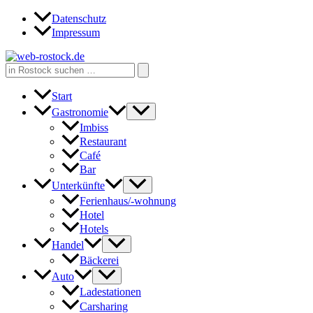
Zum
Datenschutz
Inhalt
Impressum
springen
Search
for:
Start
Gastronomie
Imbiss
Restaurant
Café
Bar
Unterkünfte
Ferienhaus/-wohnung
Hotel
Hotels
Handel
Bäckerei
Auto
Ladestationen
Carsharing