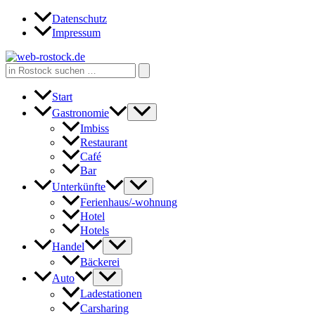
Zum
Datenschutz
Inhalt
Impressum
springen
Search
for:
Start
Gastronomie
Imbiss
Restaurant
Café
Bar
Unterkünfte
Ferienhaus/-wohnung
Hotel
Hotels
Handel
Bäckerei
Auto
Ladestationen
Carsharing