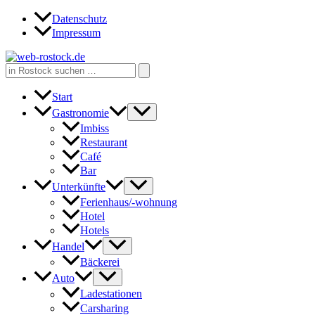
Zum
Datenschutz
Inhalt
Impressum
springen
Search
for:
Start
Gastronomie
Imbiss
Restaurant
Café
Bar
Unterkünfte
Ferienhaus/-wohnung
Hotel
Hotels
Handel
Bäckerei
Auto
Ladestationen
Carsharing