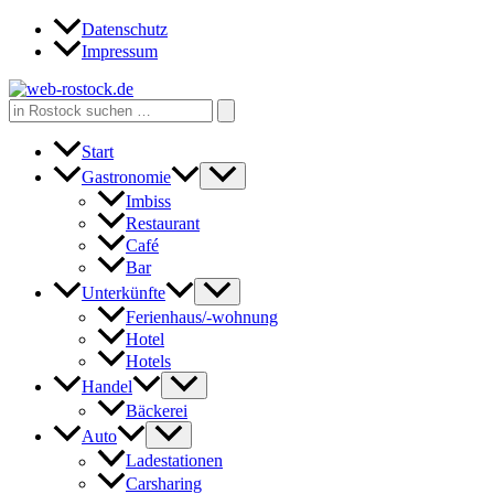
Zum
Datenschutz
Inhalt
Impressum
springen
Search
for:
Start
Gastronomie
Imbiss
Restaurant
Café
Bar
Unterkünfte
Ferienhaus/-wohnung
Hotel
Hotels
Handel
Bäckerei
Auto
Ladestationen
Carsharing