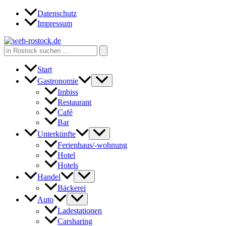
Zum
Datenschutz
Inhalt
Impressum
springen
Search
for:
Start
Gastronomie
Imbiss
Restaurant
Café
Bar
Unterkünfte
Ferienhaus/-wohnung
Hotel
Hotels
Handel
Bäckerei
Auto
Ladestationen
Carsharing