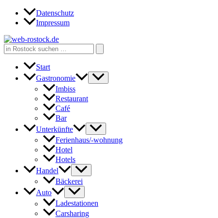
Zum
Datenschutz
Inhalt
Impressum
springen
Search
for:
Start
Gastronomie
Imbiss
Restaurant
Café
Bar
Unterkünfte
Ferienhaus/-wohnung
Hotel
Hotels
Handel
Bäckerei
Auto
Ladestationen
Carsharing