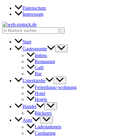
Zum
Datenschutz
Inhalt
Impressum
springen
Search
for:
Start
Gastronomie
Imbiss
Restaurant
Café
Bar
Unterkünfte
Ferienhaus/-wohnung
Hotel
Hotels
Handel
Bäckerei
Auto
Ladestationen
Carsharing