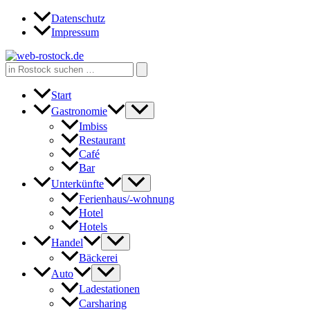
Zum
Datenschutz
Inhalt
Impressum
springen
Search
for:
Start
Gastronomie
Imbiss
Restaurant
Café
Bar
Unterkünfte
Ferienhaus/-wohnung
Hotel
Hotels
Handel
Bäckerei
Auto
Ladestationen
Carsharing