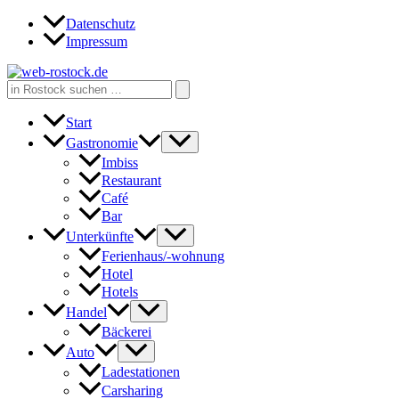
Zum
Datenschutz
Inhalt
Impressum
springen
Search
for:
Start
Gastronomie
Imbiss
Restaurant
Café
Bar
Unterkünfte
Ferienhaus/-wohnung
Hotel
Hotels
Handel
Bäckerei
Auto
Ladestationen
Carsharing