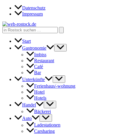
Zum
Datenschutz
Inhalt
Impressum
springen
Search
for:
Start
Gastronomie
Imbiss
Restaurant
Café
Bar
Unterkünfte
Ferienhaus/-wohnung
Hotel
Hotels
Handel
Bäckerei
Auto
Ladestationen
Carsharing