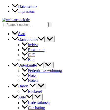
Zum
Datenschutz
Inhalt
Impressum
springen
Search
for:
Start
Gastronomie
Imbiss
Restaurant
Café
Bar
Unterkünfte
Ferienhaus/-wohnung
Hotel
Hotels
Handel
Bäckerei
Auto
Ladestationen
Carsharing