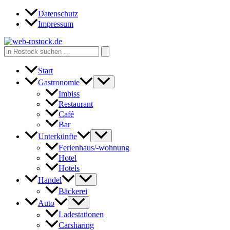
Zum
Datenschutz
Inhalt
Impressum
springen
Search
for:
Start
Gastronomie
Imbiss
Restaurant
Café
Bar
Unterkünfte
Ferienhaus/-wohnung
Hotel
Hotels
Handel
Bäckerei
Auto
Ladestationen
Carsharing