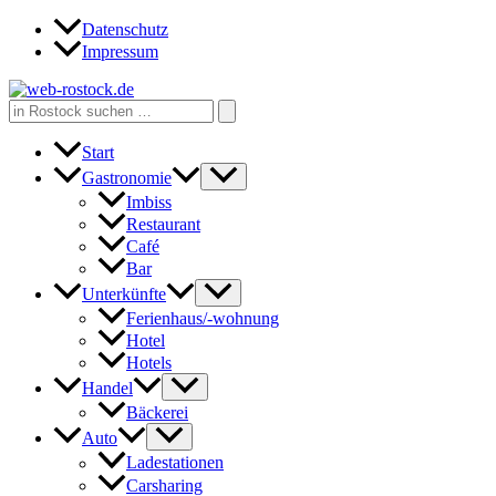
Zum
Datenschutz
Inhalt
Impressum
springen
Search
for:
Start
Gastronomie
Imbiss
Restaurant
Café
Bar
Unterkünfte
Ferienhaus/-wohnung
Hotel
Hotels
Handel
Bäckerei
Auto
Ladestationen
Carsharing