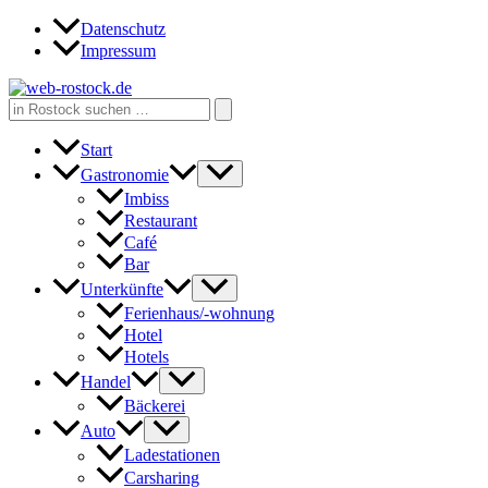
Zum
Datenschutz
Inhalt
Impressum
springen
Search
for:
Start
Gastronomie
Imbiss
Restaurant
Café
Bar
Unterkünfte
Ferienhaus/-wohnung
Hotel
Hotels
Handel
Bäckerei
Auto
Ladestationen
Carsharing