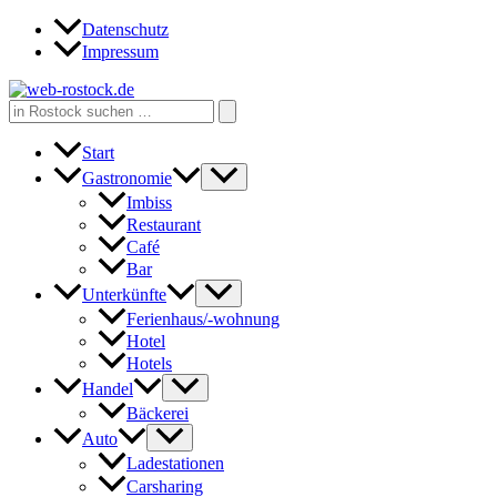
Zum
Datenschutz
Inhalt
Impressum
springen
Search
for:
Start
Gastronomie
Imbiss
Restaurant
Café
Bar
Unterkünfte
Ferienhaus/-wohnung
Hotel
Hotels
Handel
Bäckerei
Auto
Ladestationen
Carsharing