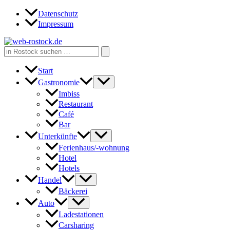
Zum
Datenschutz
Inhalt
Impressum
springen
Search
for:
Start
Gastronomie
Imbiss
Restaurant
Café
Bar
Unterkünfte
Ferienhaus/-wohnung
Hotel
Hotels
Handel
Bäckerei
Auto
Ladestationen
Carsharing