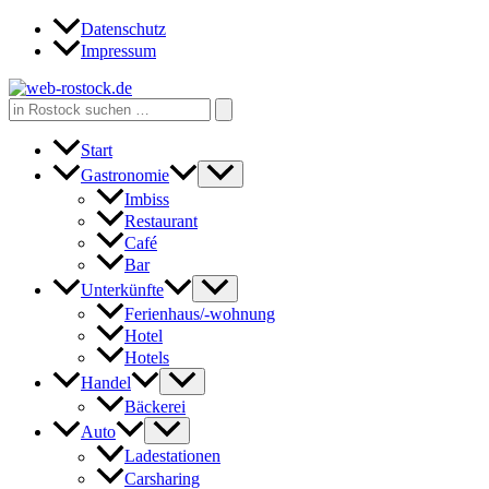
Zum
Datenschutz
Inhalt
Impressum
springen
Search
for:
Start
Gastronomie
Imbiss
Restaurant
Café
Bar
Unterkünfte
Ferienhaus/-wohnung
Hotel
Hotels
Handel
Bäckerei
Auto
Ladestationen
Carsharing