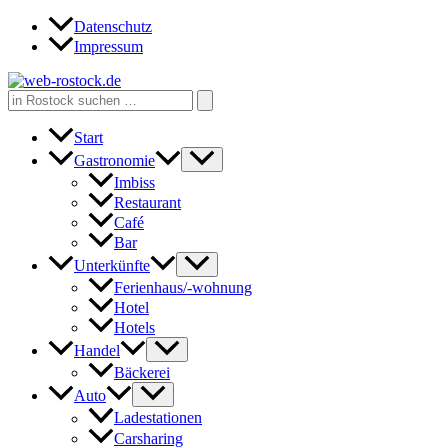
Zum
Datenschutz
Inhalt
Impressum
springen
Search
for:
Start
Gastronomie
Imbiss
Restaurant
Café
Bar
Unterkünfte
Ferienhaus/-wohnung
Hotel
Hotels
Handel
Bäckerei
Auto
Ladestationen
Carsharing