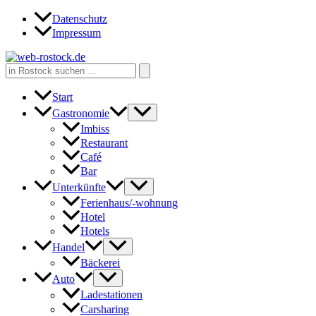
Zum
Datenschutz
Inhalt
Impressum
springen
Search
for:
Start
Gastronomie
Imbiss
Restaurant
Café
Bar
Unterkünfte
Ferienhaus/-wohnung
Hotel
Hotels
Handel
Bäckerei
Auto
Ladestationen
Carsharing