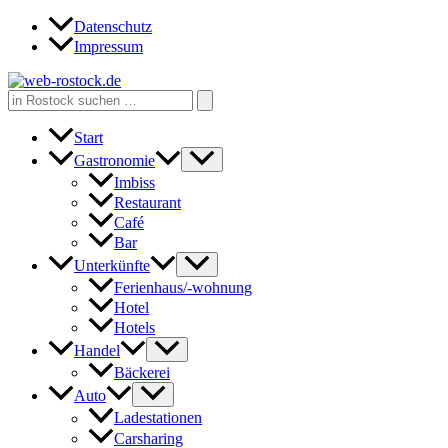
Zum
Datenschutz
Inhalt
Impressum
springen
Search
for:
Start
Gastronomie
Imbiss
Restaurant
Café
Bar
Unterkünfte
Ferienhaus/-wohnung
Hotel
Hotels
Handel
Bäckerei
Auto
Ladestationen
Carsharing