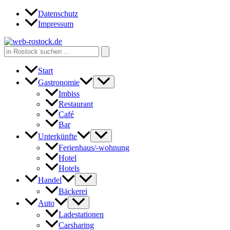
Zum
Datenschutz
Inhalt
Impressum
springen
Search
for:
Start
Gastronomie
Imbiss
Restaurant
Café
Bar
Unterkünfte
Ferienhaus/-wohnung
Hotel
Hotels
Handel
Bäckerei
Auto
Ladestationen
Carsharing