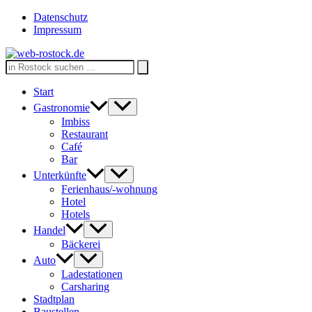
Zum
Datenschutz
Inhalt
Impressum
springen
Search
for:
Start
Gastronomie
Imbiss
Restaurant
Café
Bar
Unterkünfte
Ferienhaus/-wohnung
Hotel
Hotels
Handel
Bäckerei
Auto
Ladestationen
Carsharing
Stadtplan
Baustellen