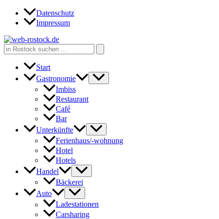
Zum
Datenschutz
Inhalt
Impressum
springen
Search
for:
Start
Gastronomie
Imbiss
Restaurant
Café
Bar
Unterkünfte
Ferienhaus/-wohnung
Hotel
Hotels
Handel
Bäckerei
Auto
Ladestationen
Carsharing