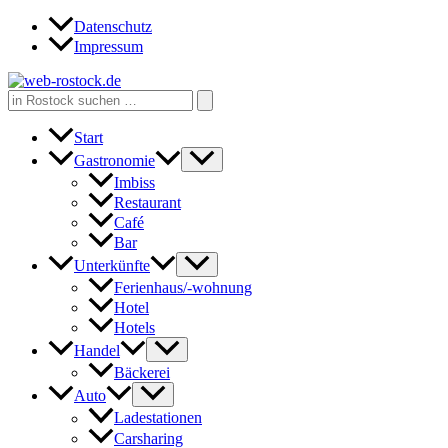
Zum
Datenschutz
Inhalt
Impressum
springen
Search
for:
Start
Gastronomie
Imbiss
Restaurant
Café
Bar
Unterkünfte
Ferienhaus/-wohnung
Hotel
Hotels
Handel
Bäckerei
Auto
Ladestationen
Carsharing