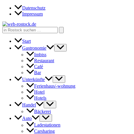
Zum
Datenschutz
Inhalt
Impressum
springen
Search
for:
Start
Gastronomie
Imbiss
Restaurant
Café
Bar
Unterkünfte
Ferienhaus/-wohnung
Hotel
Hotels
Handel
Bäckerei
Auto
Ladestationen
Carsharing