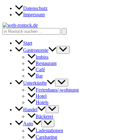
Zum
Datenschutz
Inhalt
Impressum
springen
Search
for:
Start
Gastronomie
Imbiss
Restaurant
Café
Bar
Unterkünfte
Ferienhaus/-wohnung
Hotel
Hotels
Handel
Bäckerei
Auto
Ladestationen
Carsharing