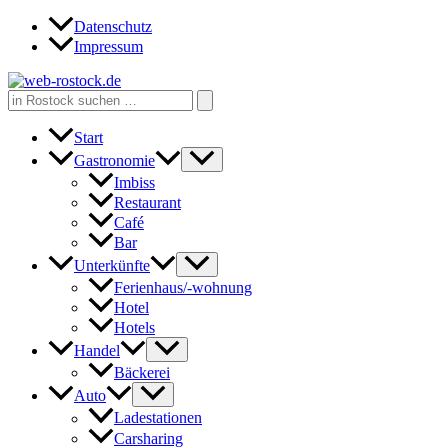
Zum
Datenschutz
Inhalt
Impressum
springen
Search
for:
Start
Gastronomie
Imbiss
Restaurant
Café
Bar
Unterkünfte
Ferienhaus/-wohnung
Hotel
Hotels
Handel
Bäckerei
Auto
Ladestationen
Carsharing