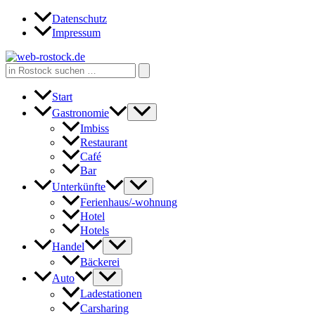
Zum
Datenschutz
Inhalt
Impressum
springen
Search
for:
Start
Gastronomie
Imbiss
Restaurant
Café
Bar
Unterkünfte
Ferienhaus/-wohnung
Hotel
Hotels
Handel
Bäckerei
Auto
Ladestationen
Carsharing