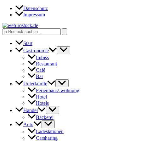
Zum
Datenschutz
Inhalt
Impressum
springen
Search
for:
Start
Gastronomie
Imbiss
Restaurant
Café
Bar
Unterkünfte
Ferienhaus/-wohnung
Hotel
Hotels
Handel
Bäckerei
Auto
Ladestationen
Carsharing