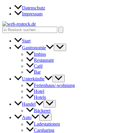
Zum
Datenschutz
Inhalt
Impressum
springen
Search
for:
Start
Gastronomie
Imbiss
Restaurant
Café
Bar
Unterkünfte
Ferienhaus/-wohnung
Hotel
Hotels
Handel
Bäckerei
Auto
Ladestationen
Carsharing